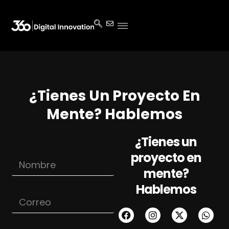
¿Tienes Un Proyecto En
Mente? Hablemos
¿Tienes un
proyecto en
N
o
mente?
m
Hablemos
b
C
r
o
e
r
*
r