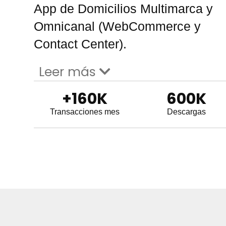
App de Domicilios Multimarca y
Omnicanal (WebCommerce y
Contact Center).
Leer más
+
160
K
600
K
Transacciones mes
Descargas