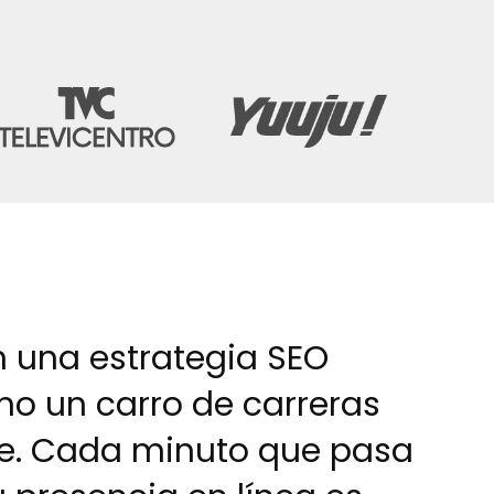
e
e
c
e
d
n una estrategia SEO
mo un carro de carreras
le. Cada minuto que pasa