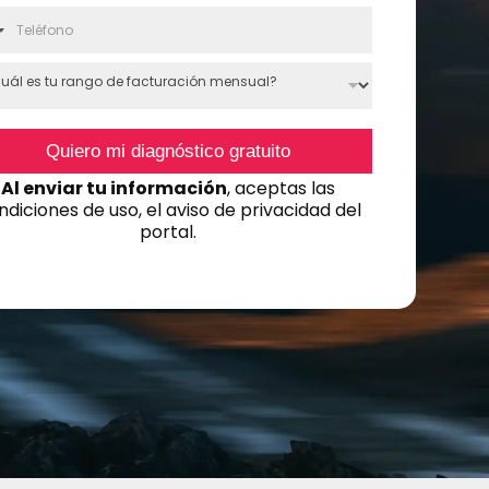
N
o
c
Quiero mi diagnóstico gratuito
o
Al enviar tu información
, aceptas las
ndiciones de uso, el aviso de privacidad del
u
portal.
n
y
s