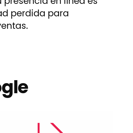
u presencia en línea es
ad perdida para
entas.
ogle