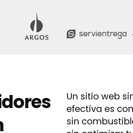
r
a
l
c
i
ó
n
m
e
n
t
s
u
a
l
?
*
idores
Un sitio web si
efectiva es co
n
sin combustib