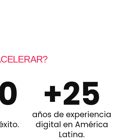
 ACELERAR?
0
+
25
años de experiencia
xito.
digital en América
Latina.