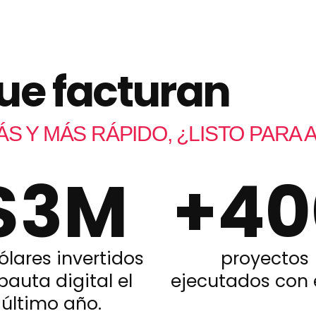
ue facturan
S Y MÁS RÁPIDO, ¿LISTO PARA
$
3
M
+
40
ólares invertidos
proyectos
pauta digital el
ejecutados con é
último año.