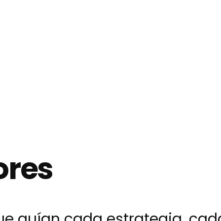
ores
que guían cada estrategia, ca