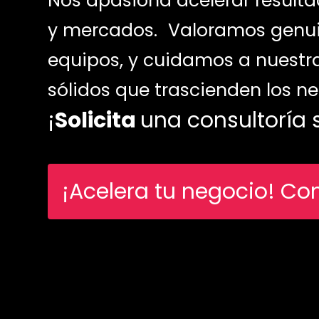
Nos apasiona acelerar result
y mercados. Valoramos genuin
equipos, y cuidamos a nuestra
sólidos que trascienden los n
¡
Solicita
una consultoría 
¡Acelera tu negocio! Co