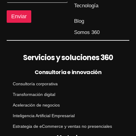
e
M
Tecnología
e
n
Enviar
Blog
s
a
Somos 360
j
e
N
o
Servicios y soluciones 360
m
b
r
Consultoría e innovación
e
Consultoría corporativa
Transformación digital
Aceleración de negocios
Inteligencia Artificial Empresarial
Estrategia de eCommerce y ventas no presenciales