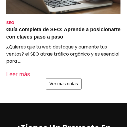
SEO
S
Guía completa de SEO: Aprende a posicionarte
S
con claves paso a paso
p
¿Quieres que tu web destaque y aumente tus
A
ventas? el SEO atrae tráfico orgánico y es esencial
e
para …
u
Leer más
L
Ver más notas