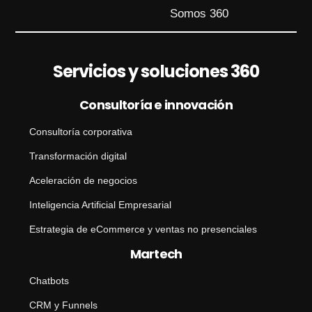
o
Somos 360
N
o
m
b
Servicios y soluciones 360
r
e
Consultoría e innovación
Consultoría corporativa
Transformación digital
Aceleración de negocios
Inteligencia Artificial Empresarial
Estrategia de eCommerce y ventas no presenciales
Martech
Chatbots
CRM y Funnels