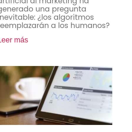
artificial al marketing ha
generado una pregunta
inevitable: ¿los algoritmos
reemplazarán a los humanos?
Leer más