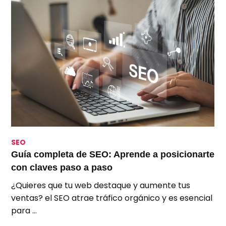
SEO
S
Guía completa de SEO: Aprende a posicionarte
S
con claves paso a paso
p
¿Quieres que tu web destaque y aumente tus
A
ventas? el SEO atrae tráfico orgánico y es esencial
e
para …
u