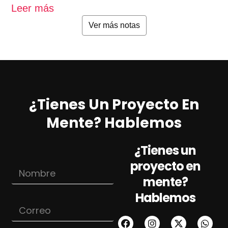
Leer más
L
Ver más notas
¿Tienes Un Proyecto En
Mente? Hablemos
¿Tienes un
N
proyecto en
N
o
o
m
mente?
m
b
Hablemos
b
r
C
r
e
o
e
N
r
*
o