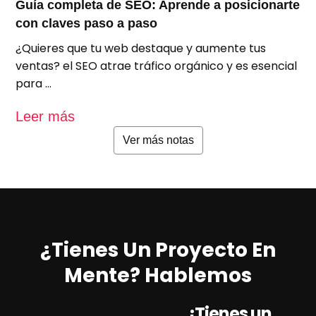
Guía completa de SEO: Aprende a posicionarte
S
con claves paso a paso
p
¿Quieres que tu web destaque y aumente tus
A
ventas? el SEO atrae tráfico orgánico y es esencial
e
para …
u
Leer más
L
Ver más notas
¿Tienes Un Proyecto En
Mente? Hablemos
¿Tienes un