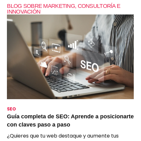
BLOG SOBRE MARKETING, CONSULTORÍA E
INNOVACIÓN
SEO
S
Guía completa de SEO: Aprende a posicionarte
S
con claves paso a paso
p
¿Quieres que tu web destaque y aumente tus
A