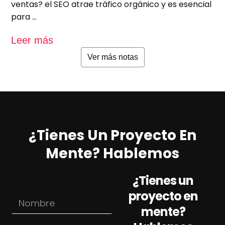
ventas? el SEO atrae tráfico orgánico y es esencial
e
para …
u
Leer más
L
Ver más notas
¿Tienes Un Proyecto En
Mente? Hablemos
¿Tienes un
proyecto en
N
o
mente?
m